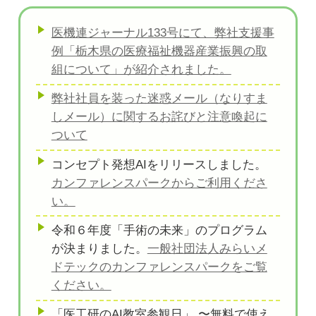
医機連ジャーナル133号にて、弊社支援事
例「栃木県の医療福祉機器産業振興の取
組について」が紹介されました。
弊社社員を装った迷惑メール（なりすま
しメール）に関するお詫びと注意喚起に
ついて
コンセプト発想AIをリリースしました。
カンファレンスパークからご利用くださ
い。
令和６年度「手術の未来」のプログラム
が決まりました。
一般社団法人みらいメ
ドテックのカンファレンスパークをご覧
ください。
「医工研のAI教室参観日」 〜無料で使え