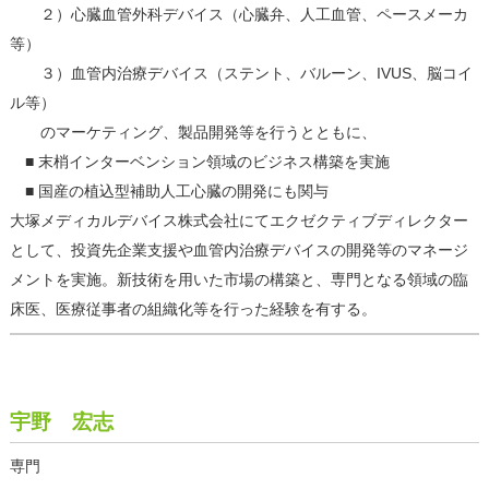
２）心臓血管外科デバイス（心臓弁、人工血管、ペースメーカ
等）
３）血管内治療デバイス（ステント、バルーン、IVUS、脳コイ
ル等）
のマーケティング、製品開発等を行うとともに、
■ 末梢インターベンション領域のビジネス構築を実施
■ 国産の植込型補助人工心臓の開発にも関与
大塚メディカルデバイス株式会社にてエクゼクティブディレクター
として、投資先企業支援や血管内治療デバイスの開発等のマネージ
メントを実施。新技術を用いた市場の構築と、専門となる領域の臨
床医、医療従事者の組織化等を行った経験を有する。
宇野 宏志
専門