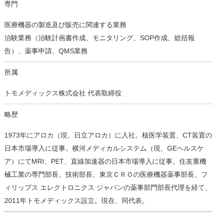
専門
医療機器の製造及び販売に関連する業務
治験業務（治験計画書作成、モニタリング、SOP作成、総括報
告）、薬事申請、QMS業務
所属
トモメディックス株式会社 代表取締役
略歴
1973年にアロカ（現、日立アロカ）に入社。核医学装置、CT装置の
日本市場導入に従事。横河メディカルシステム（現、GEヘルスケ
ア）にてMRI、PET、直線加速器の日本市場導入に従事。住友重機
械工業の専門部長、技術部長、東京ＣＲＯの医療機器薬事部長、フ
ィリップス エレクトロニクス ジャパンの薬事部門部長代理を経て、
2011年トモメディックス設立。現在、同代表。