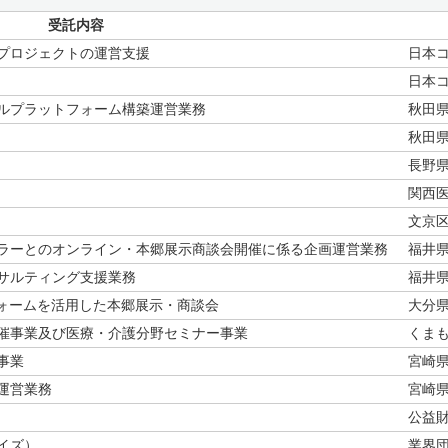
受託内容
プロジェクトの運営支援
日本
日本
ルプラットフォーム構築運営業務
秋田
秋田
長野
関西
文京
ラーとのオンライン・本郷展示商談会開催に係る企画運営業務
福井
サルティング支援業務
福井
フォームを活用した本郷展示・商談会
大分
催事業及び医療・介護分野セミナー事業
くま
事業
宮崎
運営業務
宮崎
公益
イズ）
業界