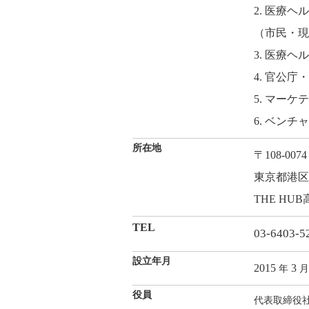
2. 医療
（市民・現
3. 医療
4. 官公
5. マー
6. ベン
所在地
〒108-0074
東京都港区高
THE HUB
TEL
03-6403-5
設立年月
2015
3
年
月
役員
代表取締役社