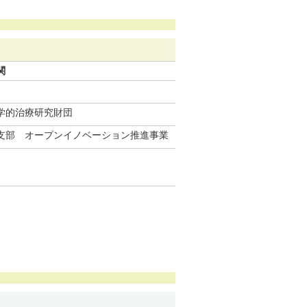
関
学的治療研究財団
支部 オープンイノベーション推進事業