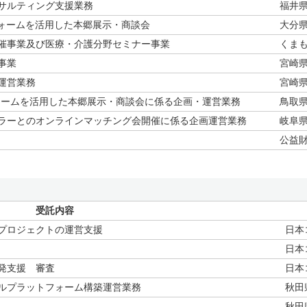
サルティング支援業務
福井
フォームを活用した本郷展示・商談会
大分
催事業及び医療・介護分野セミナー事業
くま
事業
宮崎
運営業務
宮崎
ォームを活用した本郷展示・商談会に係る企画・運営業務
鳥取
ラーとのオンラインマッチング会開催に係る企画運営業務
岐阜
公益
受託内容
プロジェクトの運営支援
日本
日本
発支援 審査
日本
゙タルプラットフォーム構築運営業務
秋田
秋田