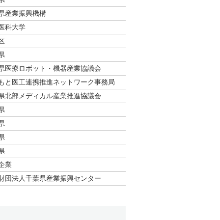
県産業振興機構
医科大学
区
県
県医療ロボット・機器産業協議会
もと医⼯連携推進ネットワーク事務局
県北部メディカル産業推進協議会
県
県
県
県
企業
財団法人千葉県産業振興センター