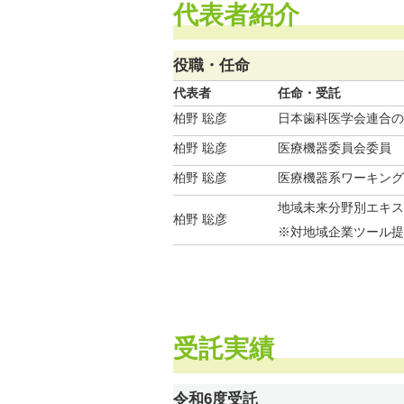
代表者紹介
役職・任命
代表者
任命・受託
柏野 聡彦
日本歯科医学会連合の
柏野 聡彦
医療機器委員会委員
柏野 聡彦
医療機器系ワーキング
地域未来分野別エキス
柏野 聡彦
※対地域企業ツール提
受託実績
令和6度受託