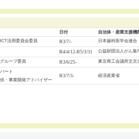
日付
自治体・産業支援機
ICT活用委員会委員
日本歯科医学会連合
R3/7/-
公益財団法人がん集
R4/4/12-R5/3/31
グループ委員
東京商工会議所文京
R3/6/25-
パート
R3/7/3-
経済産業省
供・事業開発アドバイザー