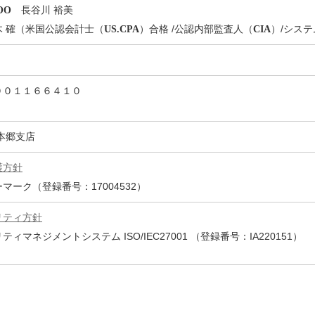
長谷川 裕美
OO
木 確（米国公認会計士（
）合格 /公認内部監査人（
）/シス
US.CPA
CIA
００１１６６４１０
本郷支店
護方針
マーク（登録番号：17004532）
リティ方針
ィマネジメントシステム ISO/IEC27001 （登録番号：IA220151）