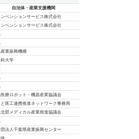
自治体・産業支援機関
コンベンションサービス株式会社
コンベンションサービス株式会社
県
県
県産業振興機構
医科大学
区
県
県
県医療ロボット・機器産業協議会
もと医⼯連携推進ネットワーク事務局
県北部メディカル産業推進協議会
県
財団法人千葉県産業振興センター
団体