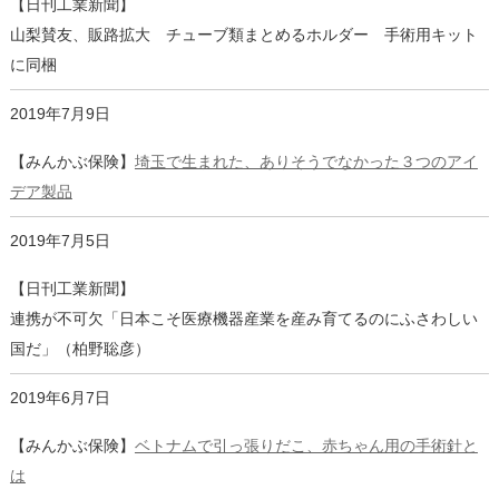
【日刊工業新聞】
山梨賛友、販路拡大 チューブ類まとめるホルダー 手術用キット
に同梱
2019年7月9日
【みんかぶ保険】
埼玉で生まれた、ありそうでなかった３つのアイ
デア製品
2019年7月5日
【日刊工業新聞】
連携が不可欠「日本こそ医療機器産業を産み育てるのにふさわしい
国だ」（柏野聡彦）
2019年6月7日
【みんかぶ保険】
ベトナムで引っ張りだこ、赤ちゃん用の手術針と
は