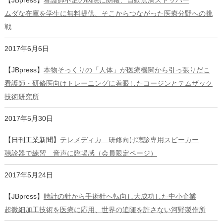
【JBpress】
看護師不足の病院に朗報、自動点滴ストッパー
ムダな在庫を学生に無料提供、そこからつながった医療分野への挑
戦
2017年6月6日
【JBpress】
本物そっくりの「人体」が医療機関から引っ張りだこ
看護師・研修医向けトレーニングに着眼したコージンとテムザック
技術研究所
2017年5月30日
【日刊工業新聞】
テレメディカ 研修向け聴診専用スピーカー
聴診器で練習 音声に臨場感（会員限定ページ）
2017年5月24日
【JBpress】
時計の針から手術針へ転向し大成功した中小企業
超微細加工技術を医療に応用、世界の追随を許さない河野製作所