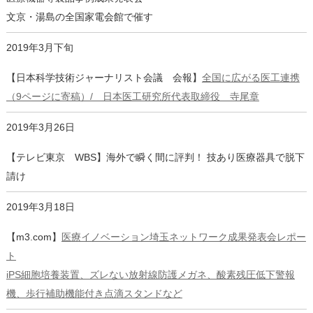
文京・湯島の全国家電会館で催す
2019年3月下旬
【日本科学技術ジャーナリスト会議 会報】
全国に広がる医工連携
（9ページに寄稿）/ 日本医工研究所代表取締役 寺尾章
2019年3月26日
【テレビ東京 WBS】海外で瞬く間に評判！ 技あり医療器具で脱下
請け
2019年3月18日
【m3.com】
医療イノベーション埼玉ネットワーク成果発表会レポー
ト
iPS細胞培養装置、ズレない放射線防護メガネ、酸素残圧低下警報
機、歩行補助機能付き点滴スタンドなど