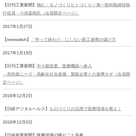
【日刊工業新聞】
挑む・モノづくりヒトづくり／第一医科取締役執
行役員・小池直樹氏（会員限定ページ）
2017年1月27日
【newswitch】
「作って終わり」にしない医工連携の儲け方
2017年1月19日
【日刊工業新聞】
中小製造業、医療機器へ参入
－高性能ニーズ・高齢化社会進展、製販企業との連携カギ（会員限
定ページ）
2016年12月2日
【日経デジタルヘルス】
ものづくりの活用で医療現場を救え！
2016年12月5日
【日経産業新聞】医療現場の困りごと共有