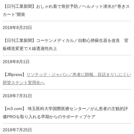
【日刊工業新聞】おしゃれ着で骨折予防／ヘルメット潜水が“巻きス
カート”開発
2018年8月23日
【日刊工業新聞】コーケンメディカル／自動心肺蘇生器を改良 背
板構造変更でＸ線透過性向上
2018年8月1日
【JBpress】
リソテック・ジャパン／患者に朗報、目詰まりしにくい
胆管ステント実用化へ
2018年7月31日
【m3.com】 埼玉医科大学国際医療センター／がん患者の主観的評
価PROを取り入れる早期からのサポーティブケア
2018年7月25日