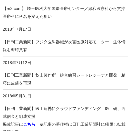
【m3.com】 埼玉医科大学国際医療センター／緩和医療科から支持
医療科に科名を変えた狙い
2018年7月17日
【日刊工業新聞】フジタ医科器械が災害医療対応モニター 生体情
報を即時共有
2018年7月12日
【日刊工業新聞】秋山製作所 縫合練習シートレジーナと開発 精
巧に皮膚を再現
2018年5月31日
【日刊工業新聞】医工連携にクラウドファンディング 医工研、西
武信金と組成支援
掲載記事は
こちら
※記事の著作権は日刊工業新聞社に帰属し転載