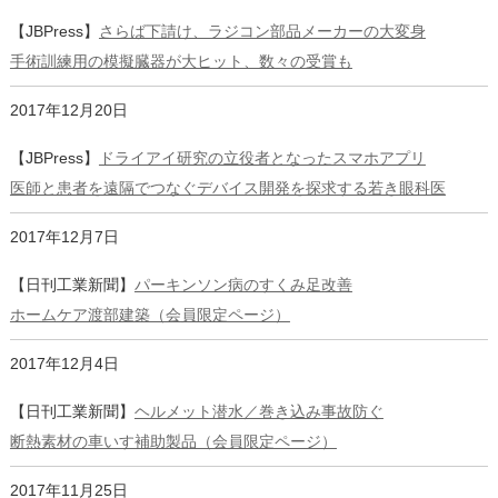
【JBPress】
さらば下請け、ラジコン部品メーカーの大変身
手術訓練用の模擬臓器が大ヒット、数々の受賞も
2017年12月20日
【JBPress】
ドライアイ研究の立役者となったスマホアプリ
医師と患者を遠隔でつなぐデバイス開発を探求する若き眼科医
2017年12月7日
【日刊工業新聞】
パーキンソン病のすくみ足改善
ホームケア渡部建築（会員限定ページ）
2017年12月4日
【日刊工業新聞】
ヘルメット潜水／巻き込み事故防ぐ
断熱素材の車いす補助製品（会員限定ページ）
2017年11月25日