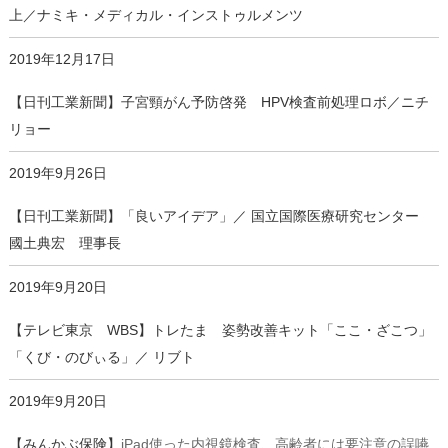
上／ナミキ・メディカル・インストゥルメンツ
2019年12月17日
【日刊工業新聞】子宮頸がん予防啓発 HPV検査前処理ロボ／ニチ
リョー
2019年9月26日
【日刊工業新聞】「良いアイデア」／ 国立国際医療研究センター
國土典宏 理事長
2019年9月20日
【テレビ東京 WBS】トレたま 姿勢改善キット「ここ・ざこつ」
「くび・のびぃる」／ リブト
2019年9月20日
【みんかぶ保険】
iPad使った内視鏡検査、高齢者には要注意の誤嚥