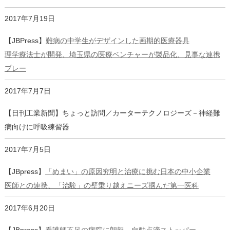
2017年7月19日
【JBPress】
難病の中学生がデザインした画期的医療器具
理学療法士が開発、埼玉県の医療ベンチャーが製品化、見事な連携
プレー
2017年7月7日
【日刊工業新聞】ちょっと訪問／カーターテクノロジーズ－神経難
病向けに呼吸練習器
2017年7月5日
【JBpress】
「めまい」の原因究明と治療に挑む日本の中小企業
医師との連携、「治験」の壁乗り越えニーズ掴んだ第一医科
2017年6月20日