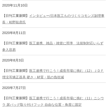
2020年11月10日
【日刊工業新聞】
インタビュー/日本医工ものづくりコモンズ副理事
長・柏野聡彦氏
2020年8月11日
【日刊工業新聞】
医工連携、雑品・雑貨に照準 法規制対応いらず
参入容易
2020年8月3日
【日刊工業新聞】
医工連携で行こう！成長市場に挑む（12）ＪＤＦ
埋没耳矯正器具 硬さ・材質・肌の負担減
2020年7月27日
【日刊工業新聞】
医工連携で行こう！成長市場に挑む（11）ニシウ
ラ 尿バッグ取り付けフック 自由な位置・角度に固定