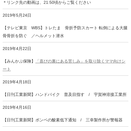
＊リンク先の動画は、21:50頃からご覧ください
2019年5月24日
【テレビ東京 WBS】トレたま 骨折予防スカート 転倒による大腿
骨骨折を防ぐ ／ヘルメット潜水
2019年4月22日
【みんかぶ保険】
「喜びの裏にある苦しみ」を取り除くママ向けシ
ート
2019年4月18日
【日刊工業新聞】ハンドバイク 普及目指す / 宇賀神溶接工業所
2019年4月16日
【日刊工業新聞】ボンベの酸素低下通知 / 三幸製作所が警報器