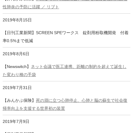
性肺炎の予防に活躍 ／ リブト
2019年8月15日
【日刊工業新聞】SCREEN SPEワークス 錠剤用粉取機開発 付着
率0.5%まで低減
2019年8月6日
【Newswitch】
ネット会議で医工連携、距離の制約を超えて誕生し
た変わり種の手袋
2019年7月31日
【みんかぶ保険】
死の淵に立つ心肺停止、心肺と脳の蘇生で社会復
帰率向上を支援する世界初の装置
2019年7月9日