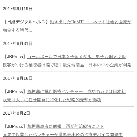
2017年9月19日
【日経デジタルヘルス】
動き出した“IoMT”――ネット社会と医療が
融合する時代に
2017年8月31日
【JBPress】
ゴールボールで日本女子金メダル、男子も銅メダル
観客がつける補聴器は脳で聴く最先端製品、日本の中小企業が開発
2017年8月16日
【JBPress】
脳梗塞に挑む医療ベンチャー、成功のカギは日本初
販売は大手に任せ開発に特化した戦略的売却が奏功
2017年8月2日
【JBPress】
脳梗塞患者に朗報、画期的治療法にメド
兄弟で起業したベンチャーが世界最小径の治療デバイス開発中