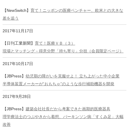
【NewSwitch】
育て！ニッポンの医療ベンチャー、欧米との大きな
差を追う
2017年11月17日
【日刊工業新聞】
育て！医療ＶＢ（３）
現場とマッチング－得意分野「持ち寄り」分担（会員限定ページ）
2017年10月17日
【JBPress】
幼児期の障がいを克服せよ！ 立ち上がった中小企業
半導体装置メーカーが“おもちゃ”のような歩行補助機器を開発
2017年9月28日
【JBPress】
建築会社社長だから考案できた画期的医療器具
理学療法士のつぶやきから着想、パーキンソン病「すくみ足」大幅
改善