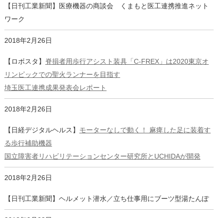
【日刊工業新聞】医療機器の商談会 くまもと医工連携推進ネット
ワーク
2018年2月26日
【ロボスタ】
脊損者用歩行アシスト装具「C-FREX」は2020東京オ
リンピックでの聖火ランナーを目指す
埼玉医工連携成果発表会レポート
2018年2月26日
【日経デジタルヘルス】
モーターなしで動く！ 麻痺した足に装着す
る歩行補助機器
国立障害者リハビリテーションセンター研究所とUCHIDAが開発
2018年2月26日
【日刊工業新聞】ヘルメット潜水／立ち仕事用にブーツ型湯たんぽ