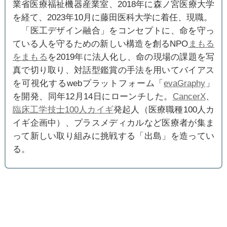
業省医療福祉機器産業室、2018年に森ノ宮医療大学
を経て、2023年10月に藤田医科大学に着任、現職。
「医工デザイン融合」をコンセプトに、命を守っ
ている人を守るための新しい構造を創るNPO
まもる
をまもる
を2019年に法人化し、命の現場の課題を写
真で切り取り、対話型鑑賞の手法を用いてバイアス
を可視化するwebプラットフォーム「
evaGraphy
」
を開発、同年12月14日にローンチした。
CancerX
、
臨床工学技士100人カイギ
発起人（医療職種100人カ
イギ企画中）、プラスメディカルなど医療者が集ま
って新しい取り組みに挑戦する「出島」を造ってい
る。