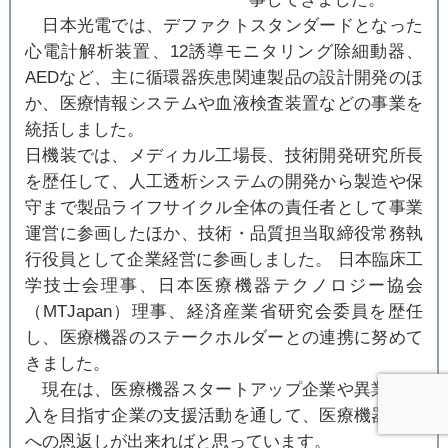
日本光電では、デファクトスタンダードとなった
心電計解析装置、12誘導モニタリング除細動器、
AEDなど、主に循環器疾患関連製品の設計開発のほ
か、医療情報システムや血液検査装置などの事業を
統括しました。
日機装では、メディカル工場長、技術開発研究所長
を歴任して、人工透析システムの開発から製造や保
守まで製品ライフサイクル全体の責任者として事業
運営に参画したほか、技術・品質担当取締役常務執
行役員として企業経営に参画しました。 日本臨床工
学技士会理事、日本医療機器テクノロジー協会
（MTJapan）理事、経済産業省研究会委員を歴任
し、医療機器のステークホルダーとの連携に努めて
きました。
現在は、医療機器スタートアップ企業や異業種参
入を目指す企業の支援活動を通して、医療機器産業
への恩返しが出来ればと思っています。