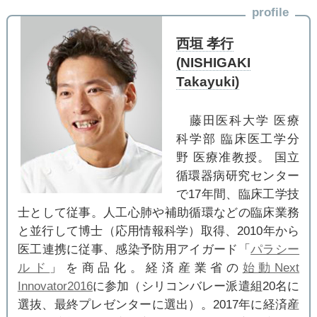
profile
西垣 孝行
(NISHIGAKI
Takayuki)
藤田医科大学 医療
科学部 臨床医工学分
野 医療准教授。 国立
循環器病研究センター
で17年間、臨床工学技
士として従事。人工心肺や補助循環などの臨床業務
と並行して博士（応用情報科学）取得、2010年から
医工連携に従事、感染予防用アイガード「
パラシー
ルド
」を商品化。経済産業省の
始動Next
Innovator2016
に参加（シリコンバレー派遣組20名に
選抜、最終プレゼンターに選出）。2017年に経済産