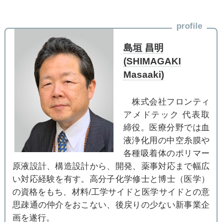
profile
島垣 昌明
(SHIMAGAKI
Masaaki)
株式会社フロンティ
アメドテック 代表取
締役。医療分野では血
液浄化用の中空糸膜や
各種吸着体のポリマー
原液設計、構造設計から、開発、薬事対応まで幅広
い対応経験を有す。高分子化学修士と博士（医学）
の資格をもち、材料/工学サイドと医学サイドとの意
思疎通の仲介をおこない、後戻りの少ない新事業企
画を遂行。