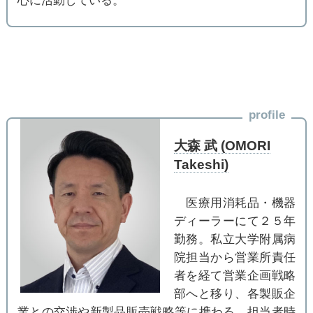
心に活動している。
profile
大森 武 (OMORI
Takeshi)
医療用消耗品・機器
ディーラーにて２５年
勤務。私立大学附属病
院担当から営業所責任
者を経て営業企画戦略
部へと移り、各製販企
業との交渉や新製品販売戦略等に携わる。担当者時