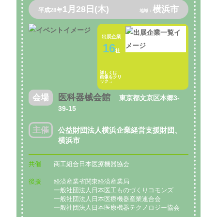
1月28日(木)
横浜市
平成28年
地域：
出展企業
16
社
詳しくは
画像をクリ
ック→
医科器械会館
会場
東京都文京区本郷3-
39-15
主催
公益財団法人横浜企業経営支援財団、
横浜市
共催
商工組合日本医療機器協会
後援
経済産業省関東経済産業局
一般社団法人日本医工ものづくりコモンズ
一般社団法人日本医療機器産業連合会
一般社団法人日本医療機器テクノロジー協会