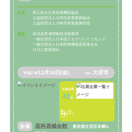
共催
商工組合日本医療機器協会
公益財団法人大田区産業振興協会
公益財団法人川崎市産業振興財団
後援
経済産業省関東経済産業局
一般社団法人日本医工ものづくりコモンズ
一般社団法人日本医療機器産業連合会
日刊工業新聞社
12月18日(金)
大府市
平成27年
地域：
出展企業
41
社
詳しくは
画像をクリ
ック→
医科器械会館
会場
東京都文京区本郷3-