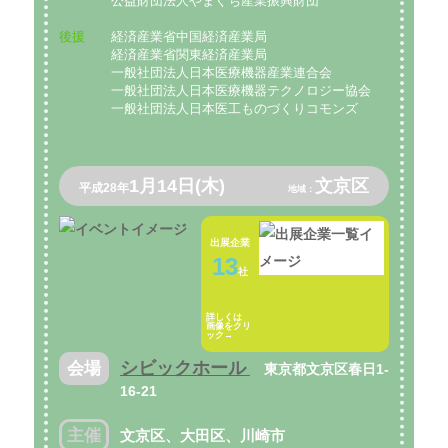
公益財団法人やまぐち産業振興財団
後援
経済産業省中国経済産業局
経済産業省関東経済産業局
一般社団法人日本医療機器産業連合会
一般社団法人日本医療機器テクノロジー協会
一般社団法人日本医工ものづくりコモンズ
1月14日(木)
文京区
平成28年
地域：
出展企業
13
社
詳しくは
画像をクリ
ック→
シビックホール
会場
東京都文京区春日1‐
16‐21
主催
文京区、大田区、川崎市