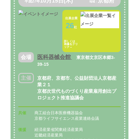
10月15日(木)
京都府
平成27年
地域：
出展企業
26
社
詳しくは
画像をクリ
ック→
医科器械会館
会場
東京都文京区本郷3-
39-15
主催
京都府、京都市、公益財団法人京都産
業２１
京都次世代ものづくり産業雇用創出プ
ロジェクト推進協議会
共催
商工組合日本医療機器協会
京都ライフサイエンス産業連絡会議
後援
経済産業省関東経済産業局
近畿経済産業局