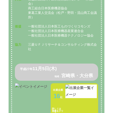
会）
商工組合日本医療機器協会
東葛工業人交流会（松戸・野田・流山商工会議
所）
後援
一般社団法人日本医工ものづくりコモンズ
一般社団法人日本医療機器産業連合会
一般社団法人日本医療機器テクノロジー協会
協力
三菱ＵＦＪリサーチ＆コンサルティング株式会
社
11月5日(木)
平成27年
宮崎県・大分県
地域：
出展企業
16
社
詳しくは
画像をクリ