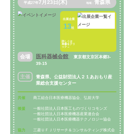
7月23日(木)
青森県
平成27年
地域：
出展企業
13
社
詳しくは
画像をクリ
ック→
医科器械会館
会場
東京都文京区本郷3-
39-15
主催
青森県、公益財団法人２１あおもり産
業総合支援センター
共催
商工組合日本医療機器協会、弘前大学
後援
一般社団法人日本医工ものづくりコモンズ
一般社団法人日本医療機器産業連合会
一般社団法人日本医療機器テクノロジー協会
協力
三菱ＵＦＪリサーチ＆コンサルティング株式会