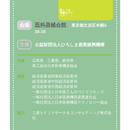
詳しくは
画像をクリ
ック→
医科器械会館
会場
東京都文京区本郷3-
39-15
主催
公益財団法人ひろしま産業振興機構
共催
広島県、三重県、岐阜県
商工組合日本医療機器協会
後援
経済産業省関東経済産業局
経済産業省中部経済産業局
経済産業省中国経済産業局
一般社団法人日本医工ものづくりコモンズ
一般社団法人日本医療機器産業連合会
一般社団法人日本医療機器テクノロジー協会
協力
三菱ＵＦＪリサーチ＆コンサルティング株式会
社