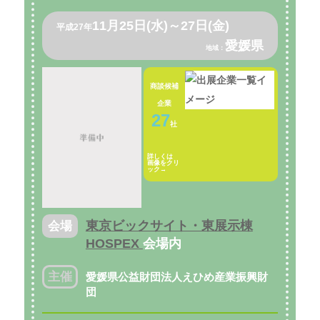
11月25日(水)～27日(金)
平成27年
愛媛県
地域：
商談候補
企業
27
社
詳しくは
画像をクリ
ック→
東京ビックサイト・東展示棟
会場
HOSPEX
会場内
主催
愛媛県公益財団法人えひめ産業振興財
団