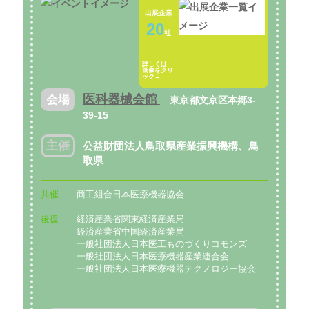
出展企業
20
社
詳しくは
画像をクリ
ック→
医科器械会館
会場
東京都文京区本郷3-
39-15
主催
公益財団法人鳥取県産業振興機構、鳥
取県
共催
商工組合日本医療機器協会
後援
経済産業省関東経済産業局
経済産業省中国経済産業局
一般社団法人日本医工ものづくりコモンズ
一般社団法人日本医療機器産業連合会
一般社団法人日本医療機器テクノロジー協会