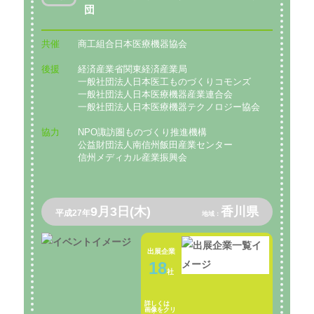
団
共催
商工組合日本医療機器協会
後援
経済産業省関東経済産業局
一般社団法人日本医工ものづくりコモンズ
一般社団法人日本医療機器産業連合会
一般社団法人日本医療機器テクノロジー協会
協力
NPO諏訪圏ものづくり推進機構
公益財団法人南信州飯田産業センター
信州メディカル産業振興会
9月3日(木)
香川県
平成27年
地域：
出展企業
18
社
詳しくは
画像をクリ