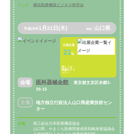
リンク
横浜医療機器ビジネス研究会
1月21日(木)
山口県
平成28年
地域：
出展企業
21
社
詳しくは
画像をクリ
ック→
医科器械会館
会場
東京都文京区本郷3-
39-15
主催
地方独立行政法人山口県産業技術セン
ター
共催
商工組合日本医療機器協会
山口県、やまぐち医療関連成長戦略推進協議会