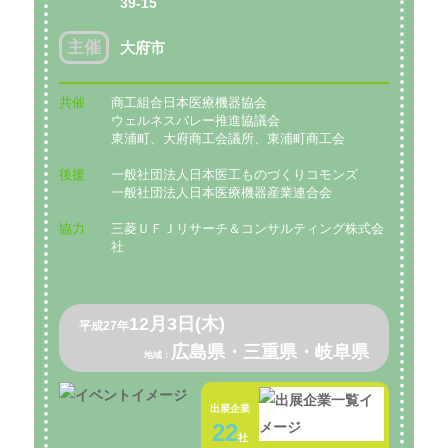
39-15
主催
大府市
共催
商工組合日本医療機器協会
ウェルネスバレー推進協議会
東浦町、大府商工会議所、東浦町商工会
後援
一般社団法人日本医工ものづくりコモンズ
一般社団法人日本医療機器産業連合会
協力
三菱ＵＦＪリサーチ＆コンサルティング株式会
社
12月3日(木)
平成27年
広島県・三重県・岐阜県
地域：
出展企業
22
社