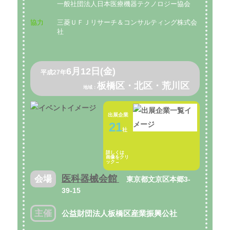
一般社団法人日本医療機器テクノロジー協会
協力
三菱ＵＦＪリサーチ＆コンサルティング株式会
社
6月12日(金)
平成27年
板橋区・北区・荒川区
地域：
出展企業
21
社
詳しくは
画像をクリ
ック→
医科器械会館
会場
東京都文京区本郷3-
39-15
主催
公益財団法人板橋区産業振興公社