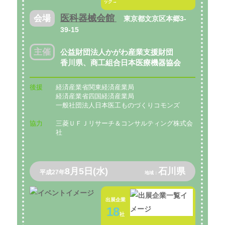
ック→
医科器械会館
会場
東京都文京区本郷3-
39-15
主催
公益財団法人かがわ産業支援財団
香川県、商工組合日本医療機器協会
後援
経済産業省関東経済産業局
経済産業省四国経済産業局
一般社団法人日本医工ものづくりコモンズ
協力
三菱ＵＦＪリサーチ＆コンサルティング株式会
社
8月5日(水)
石川県
平成27年
地域：
出展企業
18
社