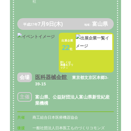
社
7月9日(木)
富山県
平成27年
地域：
出展企業
22
社
詳しくは
画像をクリ
ック→
医科器械会館
会場
東京都文京区本郷3-
39-15
主催
富山県、公益財団法人富山県新世紀産
業機構
共催
商工組合日本医療機器協会
後援
一般社団法人日本医工ものづくりコモンズ