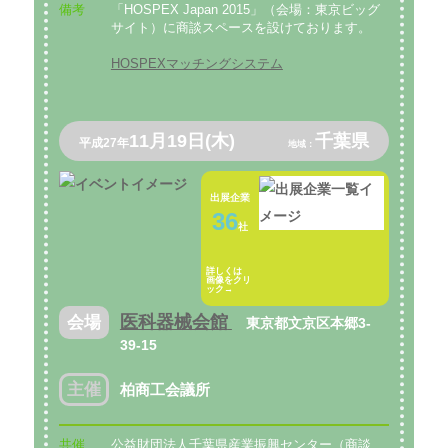
備考
「HOSPEX Japan 2015」（会場：東京ビッグ
サイト）に商談スペースを設けております。
HOSPEXマッチングシステム
11月19日(木)
千葉県
平成27年
地域：
出展企業
36
社
詳しくは
画像をクリ
ック→
医科器械会館
会場
東京都文京区本郷3-
39-15
主催
柏商工会議所
共催
公益財団法人千葉県産業振興センター（商談