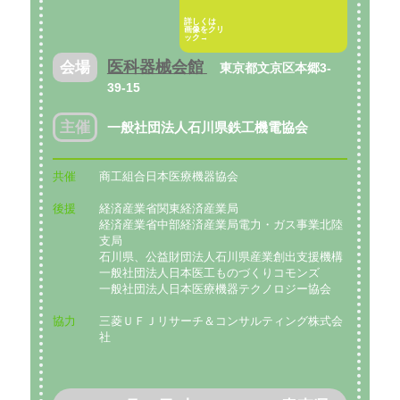
詳しくは
画像をクリ
ック→
医科器械会館
会場
東京都文京区本郷3-
39-15
主催
一般社団法人石川県鉄工機電協会
共催
商工組合日本医療機器協会
後援
経済産業省関東経済産業局
経済産業省中部経済産業局電力・ガス事業北陸
支局
石川県、公益財団法人石川県産業創出支援機構
一般社団法人日本医工ものづくりコモンズ
一般社団法人日本医療機器テクノロジー協会
協力
三菱ＵＦＪリサーチ＆コンサルティング株式会
社