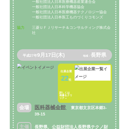
一般社団法人日本医療機器産業連合会
一般社団法人日本科学機器協会
一般社団法人日本医療機器テクノロジー協会
一般社団法人日本医工ものづくりコモンズ
協力
三菱ＵＦＪリサーチ＆コンサルティング株式会
社
9月17日(木)
長野県
平成27年
地域：
出展企業
22
社
詳しくは
画像をクリ
ック→
医科器械会館
会場
東京都文京区本郷3-
39-15
主催
長野県、公益財団法人長野県テクノ財